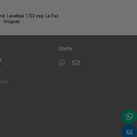
Gral. Lavalleja 1722 esq. La Paz
 - Uruguay
Únete
a
n
enta