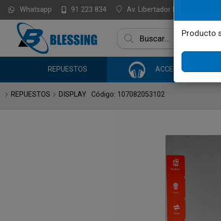
Whatsapp
Av. Libertador Brig. Gral. Lav
91 223 834
Enviar a ema
Producto s
REPUESTOS
ACCESORIOS
REPUESTOS
DISPLAY
Código: 107082053102