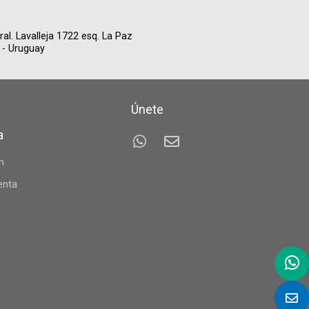
Gral. Lavalleja 1722 esq. La Paz
 - Uruguay
Únete
a
n
enta