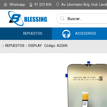
Whatsapp
Av. Libertador Brig. Gral. Lav
91 223 834
Enviar a ema
REPUESTOS
ACCESORIOS
REPUESTOS
DISPLAY
Código: A226N