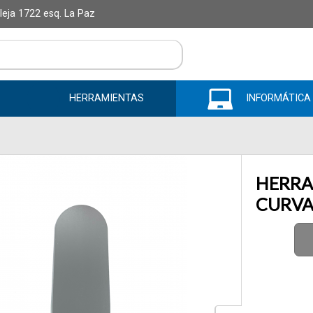
alleja 1722 esq. La Paz
il
HERRAMIENTAS
INFORMÁTICA
HERRA
Enviar
CURV