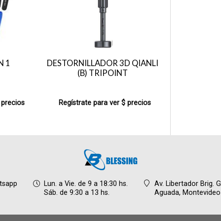
N 1
DESTORNILLADOR 3D QIANLI
(B) TRIPOINT
 precios
Regístrate para ver $ precios
tsapp
Lun. a Vie. de 9 a 18:30 hs.
Av. Libertador Brig. 
Sáb. de 9:30 a 13 hs.
Aguada,
Montevideo