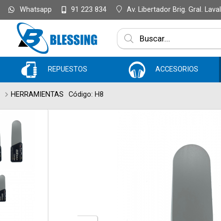
Whatsapp
Av. Libertador Brig. Gral. Lav
91 223 834
Enviar a ema
REPUESTOS
ACCESORIOS
HERRAMIENTAS
Código: H8