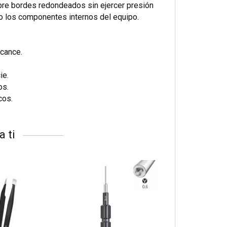
obre bordes redondeados sin ejercer presión
 o los componentes internos del equipo.
lcance.
.
ie.
os.
cos.
a ti